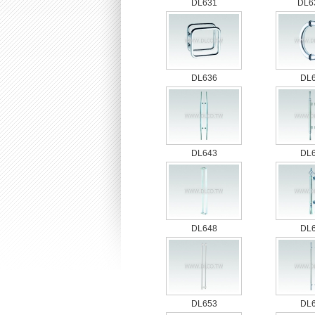
DL631
DL6
DL636
DL
DL643
DL
DL648
DL
DL653
DL