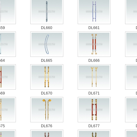
659
DL660
DL661
664
DL665
DL666
669
DL670
DL671
675
DL676
DL677