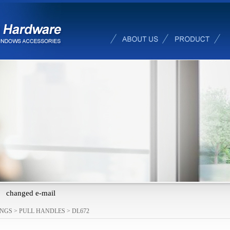
changed e-mail
INGS
>
PULL HANDLES
>
DL672