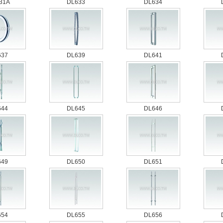
31A
DL633
DL634
637
DL639
DL641
644
DL645
DL646
649
DL650
DL651
654
DL655
DL656