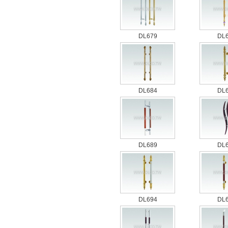
DL679
DL
DL684
DL
DL689
DL
DL694
DL